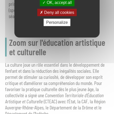
OK, accept all
pris en charge par la communauté de communes
(spectacles Jeune Public, actions d’éveil artistique,
Deny all cookies
séances de cinéma au collège et au lycée…)
Personalize
Zoom sur l'éducation artistique
et culturelle
La culture joue un rôle essentiel dans le développement de
l’enfant et dans la réduction des inégalités sociales. Elle
permet de stimuler sa curiosité, de développer son esprit
critique et d’améliorer sa compréhension du monde. Pour
favoriser la pratique culturelle dès le plus jeune âge, la
collectivité a signé une
Convention Territoriale d’Éducation
Artistique et Culturelle
(CTEAC) avec l’État, la CAF, la Région
Auvergne-Rhône-Alpes, le Département de la Drôme et le
Département de l’Ardèche.