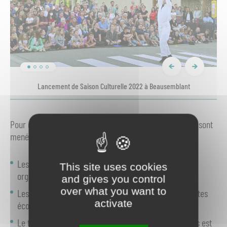
Restitution d'atelier par les scolaires lors du Festival AMASCÈNE
Lancement de Saison Culturelle 2022 à Beausemblant
Spectacle d'arts de la rue à Manthes
Ciné plein air à Laveyron
Pour être accessible au plus grand nombre, ces actions sont
menées dans une logique d’équilibre territorial :
Les spectacles, événements et cinés plein air sont
This site uses cookies
organisés dans différentes communes
and gives you control
over what you want to
Les actions d’éveil culturel sont menées dans différentes
activate
écoles
Le transport des écoles vers les lieux des événements est